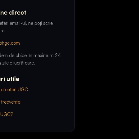
-ne direct
feri email-ul, ne poți scrie
la:
oohgc.com
em de obicei în maximum 24
 zilele lucrătoare.
ri utile
 creatori UGC
i frecvente
e UGC?