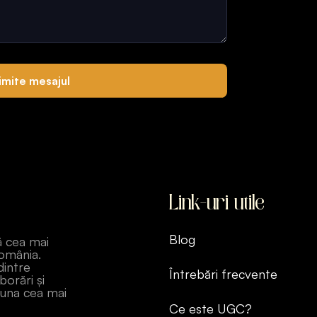
imite mesajul
Link-uri utile
Blog
ă cea mai
România.
dintre
Întrebări frecvente
borări și
auna cea mai
Ce este UGC?