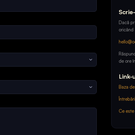
Scrie
Dacă pre
oricând 
hello@
Răspund
de ore în
Link-u
Baza de
Întrebăr
Ce est